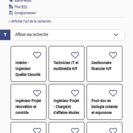
Alerte email
Flux
RSS
Enregistrement
» Afficher l'url de la recherche
Affiner ma recherche
Intérim -
Technicien IT et
Gestionnaire
Ingénieur
multimédia H/F
financier H/F
Qualité Sécurité
Environnement
(QSE) H/F
Ingénieur Projet
Ingénieur Projet
Post-doc en
rénovation et
- Chargé(e)
biologie cutanée
contrôle
d'affaires études
et exposome
commande
et travaux STEL
H/F
STEL H/F
H/F