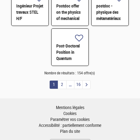
Ingénieur Projet
Postdoc offer
postdoc -
travaux STEL
on the physics
physique des
H/F
of mechanical
métamatériaux
metamaterials
mécaniques H/F
H/F
Post-Doctoral
Position in
Quantum
Materials
Research H/F
Nombre de résultats :
154 offre(s)
1
2
16
Mentions légales
Cookies
Paramétrer vos cookies
Accessibilité : partiellement conforme
Plan du site