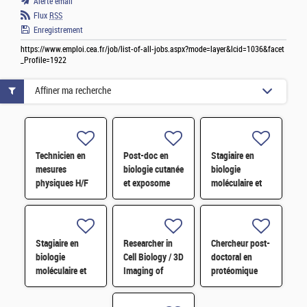
Alerte email
Flux
RSS
Enregistrement
https://www.emploi.cea.fr/job/list-of-all-jobs.aspx?mode=layer&lcid=1036&facet
_Profile=1922
Affiner ma recherche
Technicien en
Post-doc en
Stagiaire en
mesures
biologie cutanée
biologie
physiques H/F
et exposome
moléculaire et
H/F
microbiologie
H/F Février
2027
Stagiaire en
Researcher in
Chercheur post-
biologie
Cell Biology / 3D
doctoral en
moléculaire et
Imaging of
protéomique
microbiologie
Photosymbiosis
H/F
H/F Octobre
(M/F)