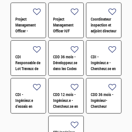
Project
Project
Coordinateur
Management
Management
inspection et
Officer -
Officer H/F
adjoint directeur
Référent Cost
qualité/inspection
Engineering H/F
– Projet RJH
H/F
CDI
CDD 36 mois -
CDI -
Responsable de
Développeur.se
Ingénieur.e -
Lot Travaux de
dans les Codes
Chercheur.se en
Démantèlement
de Traitement
caractérisation
- Projet EPOC
des Données
des matériaux
H/F
Nucléaires et
par sonde
Monte-Carlo H/F
atomique
CDI -
CDD 12 mois -
CDD 36 mois -
tomographique
Ingénieur.e
Ingénieur.e -
Ingénieur-
H/F
d'essais en
Chercheur.se en
Chercheur
mécanique
Matériaux et
matériaux -
sismique H/F
Corrosion H/F
corrosion et
corrosion sous
contrainte H/F