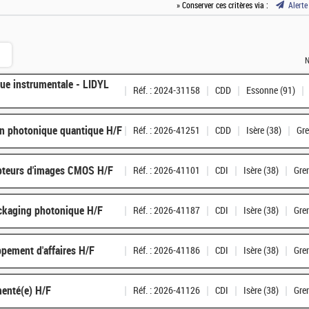
» Conserver ces critères via :
Alerte
N
que instrumentale - LIDYL
Réf. : 2024-31158
CDD
Essonne (91)
gn photonique quantique H/F
Réf. : 2026-41251
CDD
Isère (38)
Gre
apteurs d'images CMOS H/F
Réf. : 2026-41101
CDI
Isère (38)
Gre
ackaging photonique H/F
Réf. : 2026-41187
CDI
Isère (38)
Gre
pement d'affaires H/F
Réf. : 2026-41186
CDI
Isère (38)
Gre
menté(e) H/F
Réf. : 2026-41126
CDI
Isère (38)
Gre