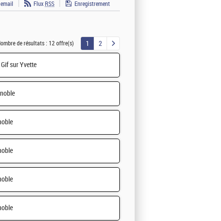
 email
Flux
RSS
Enregistrement
1
2
ombre de résultats :
12 offre(s)
Gif sur Yvette
noble
noble
noble
noble
noble