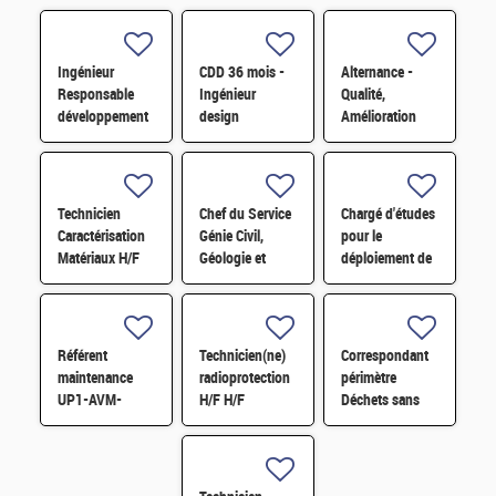
Ingénieur
CDD 36 mois -
Alternance -
Responsable
Ingénieur
Qualité,
développement
design
Amélioration
d'affaires H/F
photonique
continue et
quantique H/F
satisfaction
clients H/F
Technicien
Chef du Service
Chargé d'études
Caractérisation
Génie Civil,
pour le
Matériaux H/F
Géologie et
déploiement de
Géotechnique
l'économie
(S3G) H/F
circulaire H/F
Référent
Technicien(ne)
Correspondant
maintenance
radioprotection
périmètre
UP1-AVM-
H/F H/F
Déchets sans
IECDA H/F
filières H/F