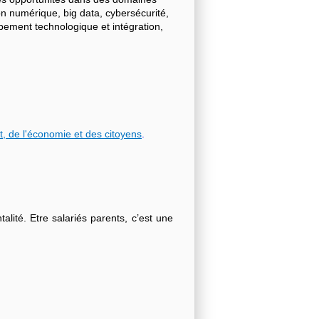
on numérique, big data, cybersécurité,
ppement technologique et intégration,
t, de l'économie et des citoyens
.
lité. Etre salariés parents, c’est une