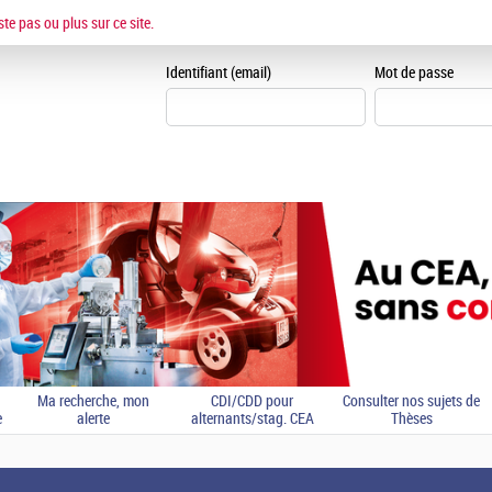
ESPACE CANDIDAT
ste pas ou plus sur ce site.
Je me crée un espace can
Identifiant (email)
Mot de passe
Ma recherche, mon
CDI/CDD pour
Consulter nos sujets de
e
alerte
alternants/stag. CEA
Thèses