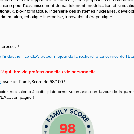
ngénierie pour l'assainissement-démantèlement, modélisation et simulati
ationaux, bio-informatique, ingénierie des systèmes nucléaires, dévelo
mentation, robotique interactive, innovation thérapeutique.
ntéressez !
 l'industrie - Le CEA, acteur majeur de la recherche au service de l'Eta
équilibre vie professionnelle / vie personnelle
d
avec un FamilyScore de 98/100 !
r nos talents à cette plateforme volontariste en faveur de la parenta
le CEA accompagne !