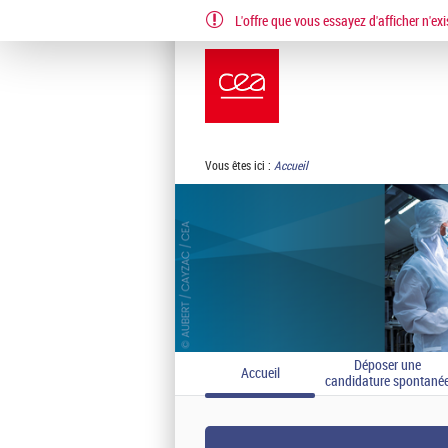
L'offre que vous essayez d'afficher n'exi
EN
FR
Vous êtes ici :
Accueil
Déposer une
Accueil
candidature spontané