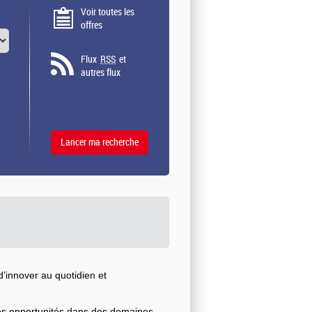
Voir toutes les
offres
Flux
RSS
et
autres flux
’innover au quotidien et
ses opportunités dans des domaines