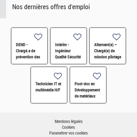
Nos dernières offres d'emploi
DEND -
Intérim -
Alternant(e) –
Chargé.e de
Ingénieur
Chargé(e) de
prévention des
Qualité Sécurité
mission pilotage
risques
Environnement
de projets et
professionnels
(QSE) H/F
transformation
et conseiller.e
digitale H/F
en
Technicien IT et
Post-doc en
radioprotection
multimédia H/F
Développement
H/F
de matériaux
dérivés de
graphène
fonctionnalisé
par des
Mentions légales
composés redox
Cookies
H/F
Paramétrer vos cookies