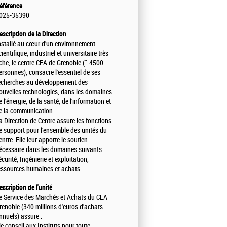
éférence
025-35390
escription de la Direction
nstallé au cœur d'un environnement
cientifique, industriel et universitaire très
iche, le centre CEA de Grenoble (˜ 4500
ersonnes), consacre l'essentiel de ses
echerches au développement des
ouvelles technologies, dans les domaines
e l'énergie, de la santé, de l'information et
e la communication.
a Direction de Centre assure les fonctions
e support pour l'ensemble des unités du
entre. Elle leur apporte le soutien
écessaire dans les domaines suivants :
écurité, Ingénierie et exploitation,
essources humaines et achats.
escription de l'unité
e Service des Marchés et Achats du CEA
renoble (340 millions d'euros d'achats
nnuels) assure :
 le conseil aux Instituts pour toute