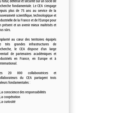
u futur, défense et sécurité sur un socle de
echerche fondamentale. Le CEA s'engage
epuis plus de 75 ans au service de la
ouveraineté scientifique, technologique et
ndustrielle de la France et de l'Europe pour
n présent et un avenir mieux maîtrisés et
lus sûrs.
mplanté au cœur des territoires équipés
e très grandes infrastructures de
echerche, le CEA dispose d'un large
ventail de partenaires académiques et
ndustriels en France, en Europe et à
'international.
es 20 000 collaboratrices et
ollaborateurs du CEA partagent trois
aleurs fondamentales :
 La conscience des responsabilités
 La coopération
 La curiosité