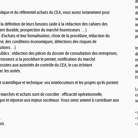
d
r
ique et du référentiel achats du CEA, vous aurez notamment pour
d
s
la définition de leurs besoins (aide à la rédaction des cahiers des
i
ent durable, prospection du marché fournisseurs …)
u
s d’achats et leur formalisation; choix de la procédure, rédaction du
p
ché, des conditions économiques, détections des risques de
lutions…)
I
lics : rédaction des pièces du dossier de consultation des entreprises,
d
rnisseurs si la procédure le permet, notification du marché
r
ossiers aux autorités de contrôle du CEA, le cas échéant
é
ec les unités.
i
l
scientifique et technique: vos interlocuteurs et les projets qu'ils portent
L
 marchés et achats sont de concilier : efficacité opérationnelle,
c
que et réponse aux enjeux sociétaux. Vous serez amené à contribuer aux
v
•
.
•
is.
•