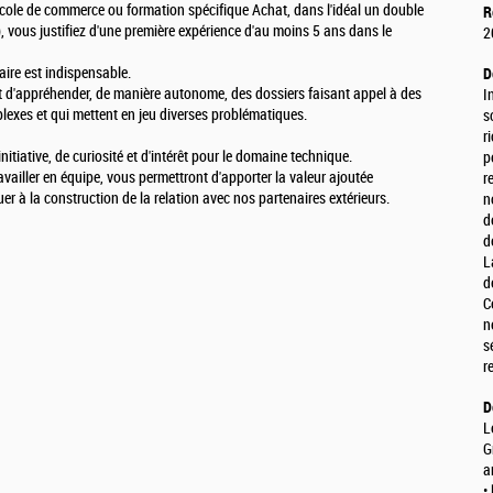
école de commerce ou formation spécifique Achat, dans l'idéal un double
R
), vous justifiez d'une première expérience d'au moins 5 ans dans le
2
ire est indispensable.
D
t d'appréhender, de manière autonome, des dossiers faisant appel à des
I
exes et qui mettent en jeu diverses problématiques.
s
r
initiative, de curiosité et d'intérêt pour le domaine technique.
p
availler en équipe, vous permettront d'apporter la valeur ajoutée
r
uer à la construction de la relation avec nos partenaires extérieurs.
n
d
d
L
d
C
n
s
r
D
L
G
a
•