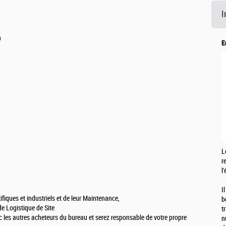
I
n
E
L
r
l
I
fiques et industriels et de leur Maintenance,
b
de Logistique de Site
t
ec les autres acheteurs du bureau et serez responsable de votre propre
n