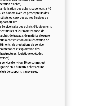
pération d'achat,
 la réalisation des achats supérieurs à 40
€, en binôme avec les prescripteurs des
nstituts ou ceux des autres Services de
upport du site.
e Service traite des achats d'équipements
cientifiques et leur maintenance, de
archés de travaux, de maitrise d'oeuvre
our la construction ou la rénovation de
âtiments, de prestations de service
maintenance et exploitation des
nfrastructures, logistique et études
iverses).
e service d'environ 40 personnes est
rganisé en 3 bureaux achats et une
ellule de supports transverses.