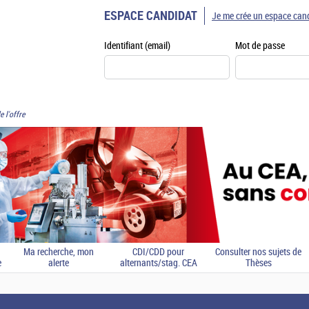
ESPACE CANDIDAT
Je me crée un espace can
Identifiant (email)
Mot de passe
e l'offre
Ma recherche, mon
CDI/CDD pour
Consulter nos sujets de
e
alerte
alternants/stag. CEA
Thèses