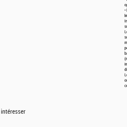
o
•
k
I
s
L
s
m
p
b
(
i
d
L
o
c
 intéresser