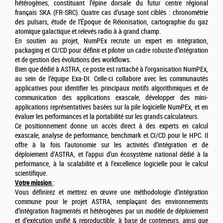
hétérogènes, constituant l’épine dorsale du futur centre régional
français SKA (FR-SRC). Quatre cas d’usage sont ciblés : chronométrie
des pulsars, étude de l’Époque de Réionisation, cartographie du gaz
atomique galactique et relevés radio à à grand champ.
En soutien au projet, NumPEx recrute un expert en intégration,
packaging et CI/CD pour définir et piloter un cadre robuste d’intégration
et de gestion des évolutions des workflows.
Bien que dédié à ASTRA, ce poste est rattaché à l’organisation NumPEx,
au sein de l’équipe Exa-DI. Celle-ci collabore avec les communautés
applicatives pour identifier les principaux motifs algorithmiques et de
communication des applications exascale, développer des mini-
applications représentatives basées sur la pile logicielle NumPEx, et en
évaluer les performances et la portabilité sur les grands calculateurs.
Ce positionnement donne un accès direct à des experts en calcul
exascale, analyse de performance, benchmark et CI/CD pour le HPC. Il
offre à la fois l’autonomie sur les activités d’intégration et de
déploiement d’ASTRA, et l’appui d’un écosystème national dédié à la
performance, à la scalabilité et à l’excellence logicielle pour le calcul
scientifique.
Votre mission
:
Vous définirez et mettrez en œuvre une méthodologie d’intégration
commune pour le projet ASTRA, remplaçant des environnements
d’intégration fragmentés et hétérogènes par un modèle de déploiement
et d’exécution unifié & reproductible, à base de conteneurs, ainsi que