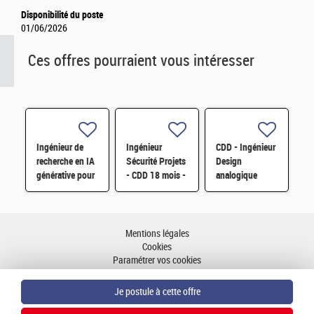
Disponibilité du poste
01/06/2026
Ces offres pourraient vous intéresser
Ingénieur de
Ingénieur
CDD - Ingénieur
recherche en IA
Sécurité Projets
Design
générative pour
- CDD 18 mois -
analogique
l'automatisation
Cadarache F/H
FinFET H/F
de la conception
matérielle H/F
Mentions légales
Cookies
Paramétrer vos cookies
Accessibilité : partiellement conforme
Plan du site