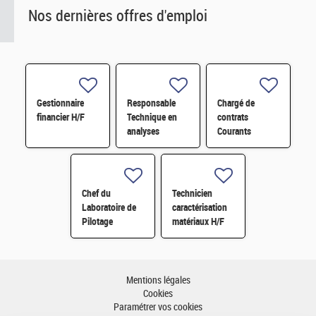
Nos dernières offres d'emploi
Gestionnaire
Responsable
Chargé de
financier H/F
Technique en
contrats
analyses
Courants
radiologiques
Faibles (CFA)
H/F
H/F
Chef du
Technicien
Laboratoire de
caractérisation
Pilotage
matériaux H/F
Intelligent des
Réseaux
Electriques
(LIRE) H/F
Mentions légales
Cookies
Paramétrer vos cookies