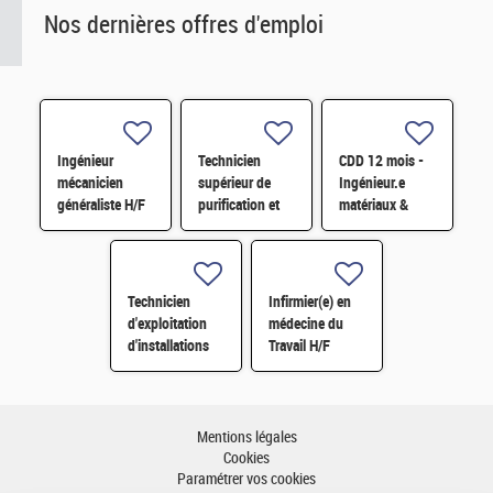
Nos dernières offres d'emploi
Ingénieur
Technicien
CDD 12 mois -
mécanicien
supérieur de
Ingénieur.e
généraliste H/F
purification et
matériaux &
fabrication en
soudage H/F
chaine blindée
H/F
Technicien
Infirmier(e) en
d'exploitation
médecine du
d'installations
Travail H/F
H/F
Mentions légales
Cookies
Paramétrer vos cookies