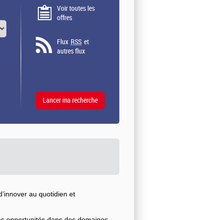
Voir toutes les
offres
Flux
RSS
et
autres flux
’innover au quotidien et
ses opportunités dans des domaines