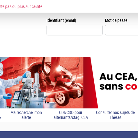
ESPACE CANDIDAT
ste pas ou plus sur ce site.
Je me crée un espace can
Identifiant (email)
Mot de passe
Ma recherche, mon
CDI/CDD pour
Consulter nos sujets de
e
alerte
alternants/stag. CEA
Thèses