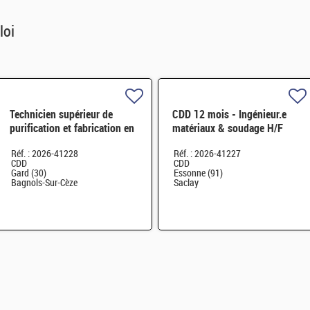
loi
Technicien supérieur de
CDD 12 mois - Ingénieur.e
purification et fabrication en
matériaux & soudage H/F
chaine blindée H/F
Réf. : 2026-41228
Réf. : 2026-41227
CDD
CDD
Gard (30)
Essonne (91)
Bagnols-Sur-Cèze
Saclay