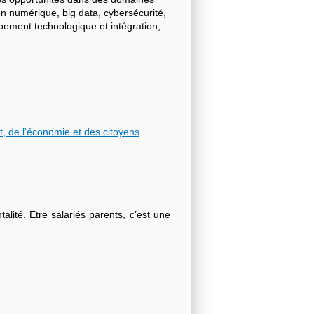
on numérique, big data, cybersécurité,
ppement technologique et intégration,
t, de l'économie et des citoyens
.
lité. Etre salariés parents, c’est une