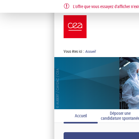
L'offre que vous essayez d'afficher n'exi
EN
FR
Vous êtes ici :
Accueil
Déposer une
Accueil
candidature spontané