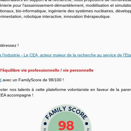
ngénierie pour l'assainissement-démantèlement, modélisation et simulati
ationaux, bio-informatique, ingénierie des systèmes nucléaires, dévelo
mentation, robotique interactive, innovation thérapeutique.
ntéressez !
 l'industrie - Le CEA, acteur majeur de la recherche au service de l'Eta
équilibre vie professionnelle / vie personnelle
d
avec un FamilyScore de 98/100 !
r nos talents à cette plateforme volontariste en faveur de la parenta
le CEA accompagne !