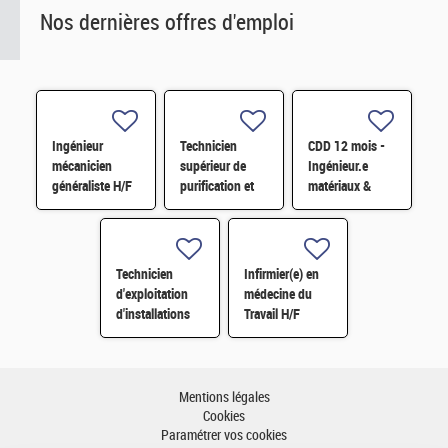
Nos dernières offres d'emploi
Ingénieur
Technicien
CDD 12 mois -
mécanicien
supérieur de
Ingénieur.e
généraliste H/F
purification et
matériaux &
fabrication en
soudage H/F
chaine blindée
H/F
Technicien
Infirmier(e) en
d'exploitation
médecine du
d'installations
Travail H/F
H/F
Mentions légales
Cookies
Paramétrer vos cookies