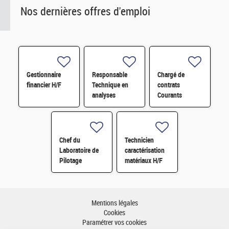
Nos dernières offres d'emploi
Gestionnaire
Responsable
Chargé de
financier H/F
Technique en
contrats
analyses
Courants
radiologiques
Faibles (CFA)
H/F
H/F
Chef du
Technicien
Laboratoire de
caractérisation
Pilotage
matériaux H/F
Intelligent des
Réseaux
Electriques
(LIRE) H/F
Mentions légales
Cookies
Paramétrer vos cookies