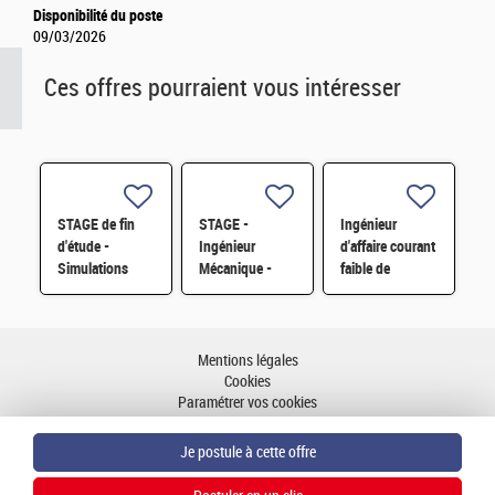
Disponibilité du poste
09/03/2026
Ces offres pourraient vous intéresser
STAGE de fin
STAGE -
Ingénieur
d'étude -
Ingénieur
d'affaire courant
Simulations
Mécanique -
faible de
numériques
Fabrication
sécurité H/F
pour la
additive H/F
conception de
capteurs EMAT -
Mentions légales
H/F
Cookies
Paramétrer vos cookies
Accessibilité : partiellement conforme
Plan du site
Aller en haut