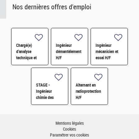
Nos dernières offres d'emploi
Chargé(e)
Ingénieur
Ingénieur
d'analyse
démantèlement
mécanicien et
technique et
H/F
essai H/F
financière des
contrats de
maintenance
électromécanique
STAGE -
Alternant en
H/F
Ingénieur
radioprotection
chimie des
H/F
matériaux -
Rhéologie H/F
Mentions légales
Cookies
Paramétrer vos cookies