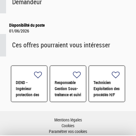
Demandeur
Disponibilité du poste
01/06/2026
Ces offres pourraient vous intéresser
DEND -
Responsable
Technicien
Ingénieur
Gestion Sous-
Exploitation des
protection des
traitance et suivi
procédés H/F
installations
budget H/F H/F
nucléaires
contre la
malveillance H/F
Mentions légales
Cookies
Paramétrer vos cookies