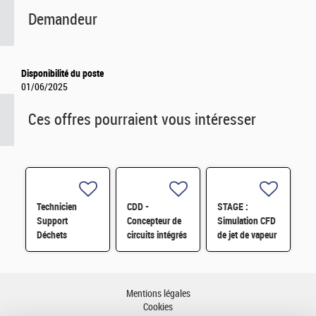
Demandeur
Disponibilité du poste
01/06/2025
Ces offres pourraient vous intéresser
Technicien
CDD -
STAGE :
Support
Concepteur de
Simulation CFD
Déchets
circuits intégrés
de jet de vapeur
Transport STEL
analogiques H/F
sonique (6mois
H/F
/ M2 ou 3ième
année d'école
d'ingénieur.e.s)
Mentions légales
H/F
Cookies