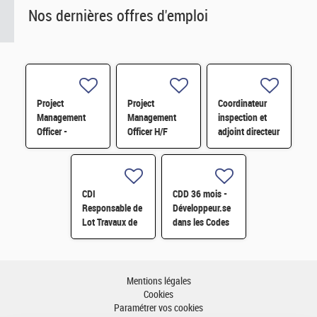
Nos dernières offres d'emploi
Project
Project
Coordinateur
Management
Management
inspection et
Officer -
Officer H/F
adjoint directeur
Référent Cost
qualité/inspection
Engineering H/F
– Projet RJH
H/F
CDI
CDD 36 mois -
Responsable de
Développeur.se
Lot Travaux de
dans les Codes
Démantèlement
de Traitement
- Projet EPOC
des Données
H/F
Nucléaires et
Monte-Carlo H/F
Mentions légales
Cookies
Paramétrer vos cookies