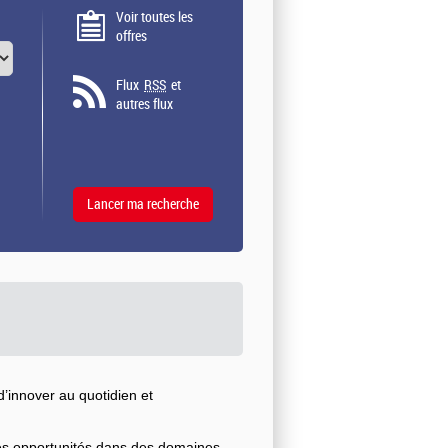
Voir toutes les
offres
Flux
RSS
et
autres flux
’innover au quotidien et
ses opportunités dans des domaines