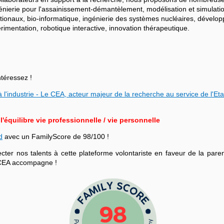
ngénierie pour l'assainissement-démantèlement, modélisation et simulati
ationaux, bio-informatique, ingénierie des systèmes nucléaires, dévelo
mentation, robotique interactive, innovation thérapeutique.
ntéressez !
 l'industrie - Le CEA, acteur majeur de la recherche au service de l'Eta
équilibre vie professionnelle / vie personnelle
d
avec un FamilyScore de 98/100 !
r nos talents à cette plateforme volontariste en faveur de la parenta
le CEA accompagne !