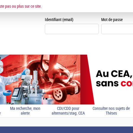
ESPACE CANDIDAT
ste pas ou plus sur ce site.
Je me crée un espace can
Identifiant (email)
Mot de passe
Ma recherche, mon
CDI/CDD pour
Consulter nos sujets de
e
alerte
alternants/stag. CEA
Thèses