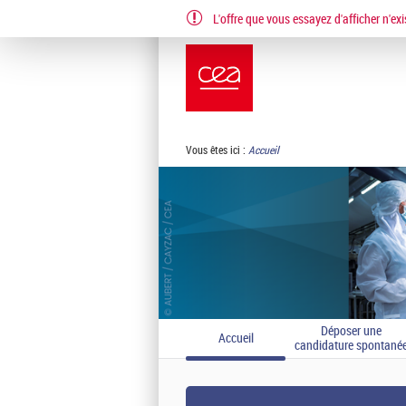
L'offre que vous essayez d'afficher n'exi
EN
FR
Vous êtes ici :
Accueil
Déposer une
Accueil
candidature spontané