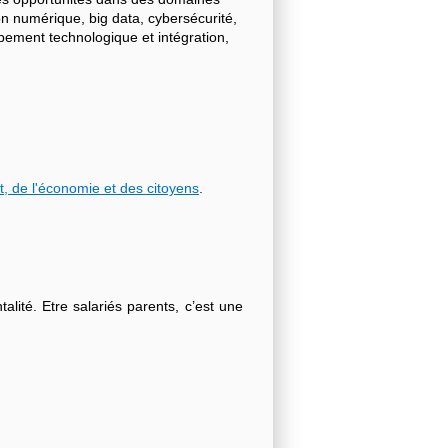
on numérique, big data, cybersécurité,
ppement technologique et intégration,
t, de l'économie et des citoyens
.
lité. Etre salariés parents, c’est une