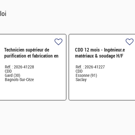
loi
Technicien supérieur de
CDD 12 mois - Ingénieur.e
purification et fabrication en
matériaux & soudage H/F
chaine blindée H/F
Réf. : 2026-41228
Réf. : 2026-41227
CDD
CDD
Gard (30)
Essonne (91)
Bagnols-Sur-Cèze
Saclay