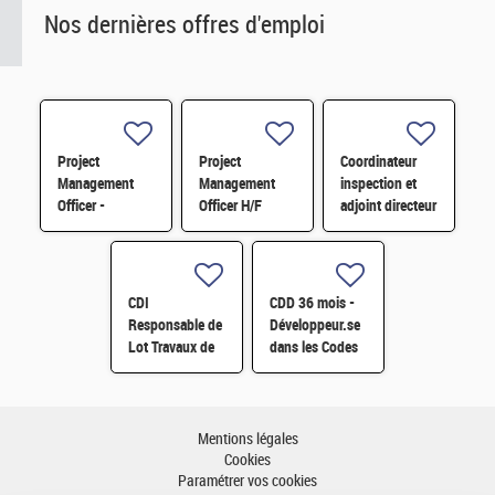
Nos dernières offres d'emploi
Project
Project
Coordinateur
Management
Management
inspection et
Officer -
Officer H/F
adjoint directeur
Référent Cost
qualité/inspection
Engineering H/F
– Projet RJH
H/F
CDI
CDD 36 mois -
Responsable de
Développeur.se
Lot Travaux de
dans les Codes
Démantèlement
de Traitement
- Projet EPOC
des Données
H/F
Nucléaires et
Monte-Carlo H/F
Mentions légales
Cookies
Paramétrer vos cookies