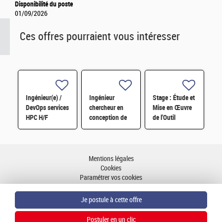
Disponibilité du poste
01/09/2026
Ces offres pourraient vous intéresser
Ingénieur(e) /
Ingénieur
Stage : Étude et
DevOps services
chercheur en
Mise en Œuvre
HPC H/F
conception de
de l'Outil
circuits intégrés
VMware Cloud
RF pour les
Foundation
Front-End
Operations
Modules (FEM)
(vROPS) H/F
Mentions légales
H/F
Cookies
Paramétrer vos cookies
Accessibilité : partiellement conforme
Plan du site
Aller en haut