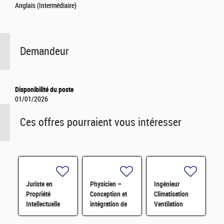
Anglais (Intermédiaire)
Demandeur
Disponibilité du poste
01/01/2026
Ces offres pourraient vous intéresser
Juriste en
Physicien –
Ingénieur
Propriété
Conception et
Climatisation
Intellectuelle
intégration de
Ventilation
H/F
capteurs
Chauffage
quantiques H/F
(C.V.C.) H/F