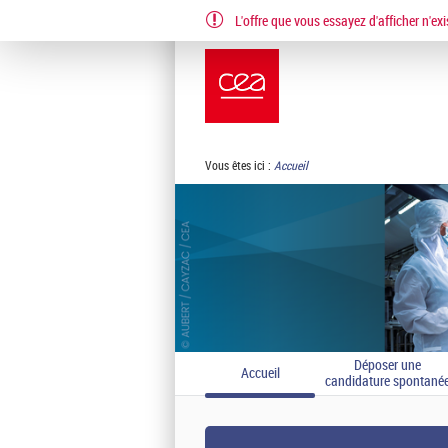
L'offre que vous essayez d'afficher n'exi
EN
FR
Vous êtes ici :
Accueil
Déposer une
Accueil
candidature spontané