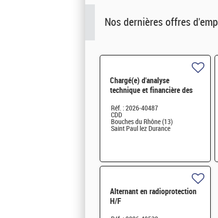
Nos dernières offres d'emp
Chargé(e) d'analyse
technique et financière des
contrats de maintenance
Réf. : 2026-40487
électromécanique H/F
CDD
Bouches du Rhône (13)
Saint Paul lez Durance
Alternant en radioprotection
H/F