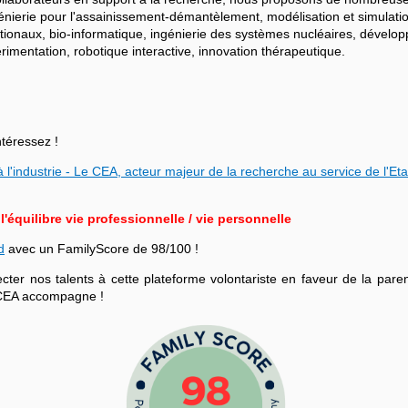
ngénierie pour l'assainissement-démantèlement, modélisation et simulati
ationaux, bio-informatique, ingénierie des systèmes nucléaires, dévelo
mentation, robotique interactive, innovation thérapeutique.
ntéressez !
 l'industrie - Le CEA, acteur majeur de la recherche au service de l'Eta
équilibre vie professionnelle / vie personnelle
d
avec un FamilyScore de 98/100 !
r nos talents à cette plateforme volontariste en faveur de la parenta
le CEA accompagne !