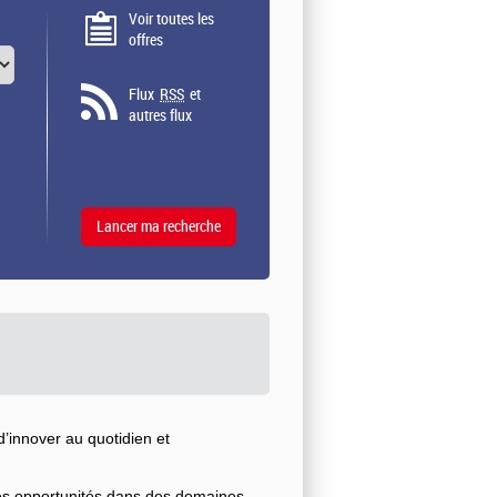
Voir toutes les
offres
Flux
RSS
et
autres flux
’innover au quotidien et
ses opportunités dans des domaines