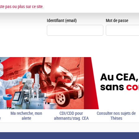
ESPACE CANDIDAT
ste pas ou plus sur ce site.
Je me crée un espace can
Identifiant (email)
Mot de passe
Ma recherche, mon
CDI/CDD pour
Consulter nos sujets de
e
alerte
alternants/stag. CEA
Thèses