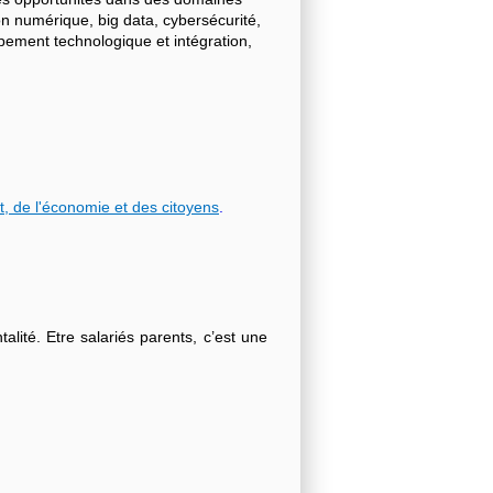
on numérique, big data, cybersécurité,
ppement technologique et intégration,
t, de l'économie et des citoyens
.
lité. Etre salariés parents, c’est une