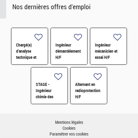
Nos dernières offres d'emploi
Chargé(e)
Ingénieur
Ingénieur
d'analyse
démantèlement
mécanicien et
technique et
H/F
essai H/F
financière des
contrats de
maintenance
électromécanique
STAGE -
Alternant en
H/F
Ingénieur
radioprotection
chimie des
H/F
matériaux -
Rhéologie H/F
Mentions légales
Cookies
Paramétrer vos cookies