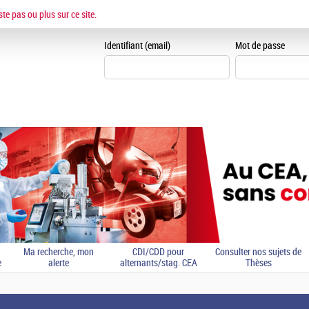
ESPACE CANDIDAT
ste pas ou plus sur ce site.
Je me crée un espace can
Identifiant (email)
Mot de passe
Ma recherche, mon
CDI/CDD pour
Consulter nos sujets de
e
alerte
alternants/stag. CEA
Thèses