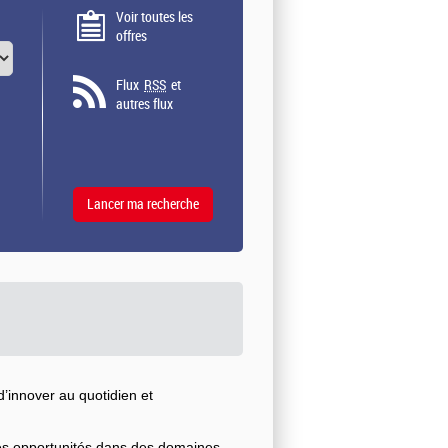
Voir toutes les
offres
Flux
RSS
et
autres flux
’innover au quotidien et
ses opportunités dans des domaines