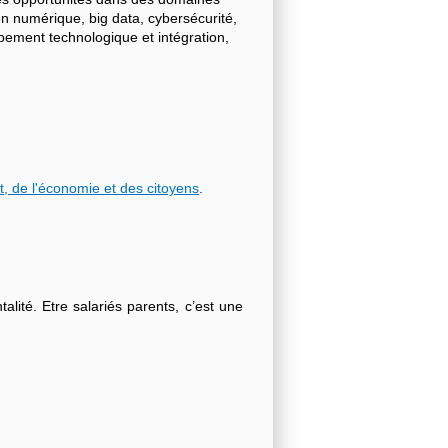
on numérique, big data, cybersécurité,
ppement technologique et intégration,
t, de l'économie et des citoyens
.
lité. Etre salariés parents, c’est une