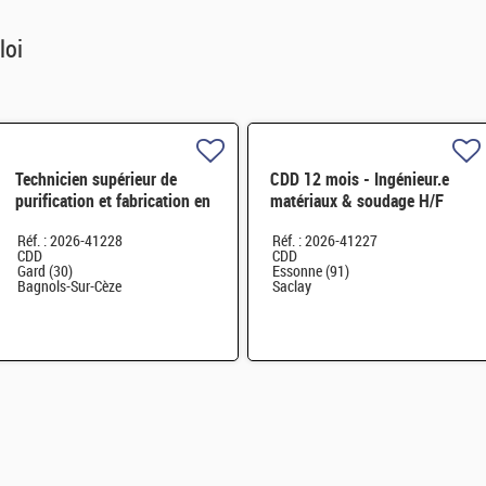
loi
Technicien supérieur de
CDD 12 mois - Ingénieur.e
purification et fabrication en
matériaux & soudage H/F
chaine blindée H/F
Réf. : 2026-41228
Réf. : 2026-41227
CDD
CDD
Gard (30)
Essonne (91)
Bagnols-Sur-Cèze
Saclay