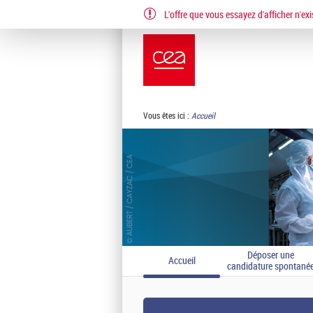
L'offre que vous essayez d'afficher n'exi
EN
FR
Vous êtes ici :
Accueil
Déposer une
Accueil
candidature spontané