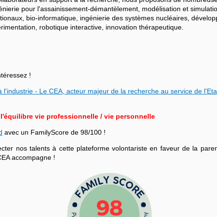
ngénierie pour l'assainissement-démantèlement, modélisation et simulati
ationaux, bio-informatique, ingénierie des systèmes nucléaires, dévelo
mentation, robotique interactive, innovation thérapeutique.
ntéressez !
 l'industrie - Le CEA, acteur majeur de la recherche au service de l'Eta
équilibre vie professionnelle / vie personnelle
d
avec un FamilyScore de 98/100 !
r nos talents à cette plateforme volontariste en faveur de la parenta
le CEA accompagne !