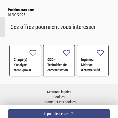
Position start date
01/09/2025
Ces offres pourraient vous intéresser
Chargé(e)
CDD -
Ingénieur
d'analyse
Technicien de
Maîtrise
technique et
caractérisation
d'œuvre suivi
financière des
et mise en
réalisation
contrats de
œuvre de
d'installation
maintenance
matériaux pour
nucléaire H/F
électromécanique
les modules
Mentions légales
H/F
photovoltaïques
Cookies
H/F
Paramétrer vos cookies
Accessibilité : partiellement conforme
Plan du site