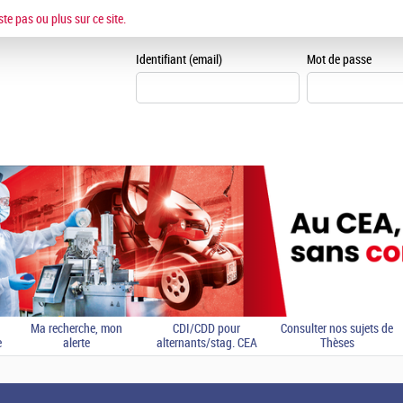
ESPACE CANDIDAT
ste pas ou plus sur ce site.
Je me crée un espace can
Identifiant (email)
Mot de passe
Ma recherche, mon
CDI/CDD pour
Consulter nos sujets de
e
alerte
alternants/stag. CEA
Thèses