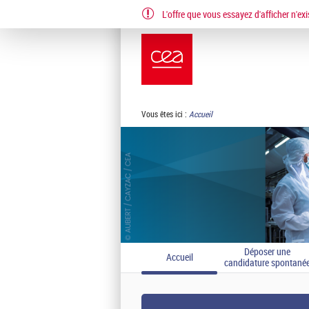
L'offre que vous essayez d'afficher n'exi
EN
FR
Vous êtes ici :
Accueil
Déposer une
Accueil
candidature spontané