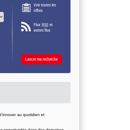
Voir toutes les
offres
Flux
RSS
et
autres flux
’innover au quotidien et
ses opportunités dans des domaines