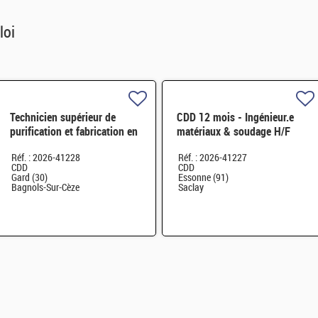
loi
Technicien supérieur de
CDD 12 mois - Ingénieur.e
purification et fabrication en
matériaux & soudage H/F
chaine blindée H/F
Réf. : 2026-41228
Réf. : 2026-41227
CDD
CDD
Gard (30)
Essonne (91)
Bagnols-Sur-Cèze
Saclay