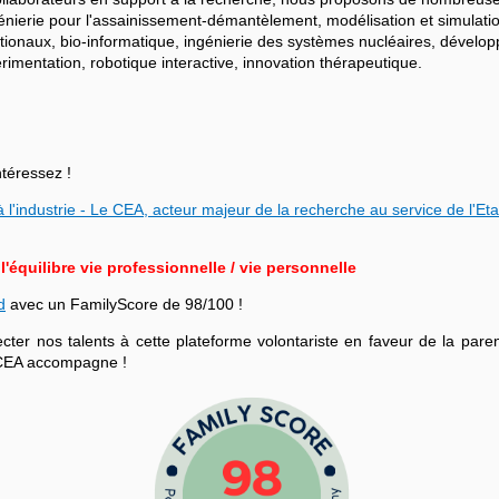
ngénierie pour l'assainissement-démantèlement, modélisation et simulati
ationaux, bio-informatique, ingénierie des systèmes nucléaires, dévelo
mentation, robotique interactive, innovation thérapeutique.
ntéressez !
 l'industrie - Le CEA, acteur majeur de la recherche au service de l'Eta
équilibre vie professionnelle / vie personnelle
d
avec un FamilyScore de 98/100 !
r nos talents à cette plateforme volontariste en faveur de la parenta
le CEA accompagne !