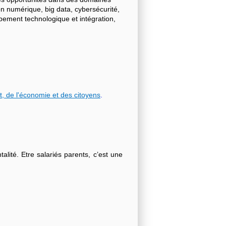
on numérique, big data, cybersécurité,
ppement technologique et intégration,
t, de l'économie et des citoyens
.
lité. Etre salariés parents, c’est une