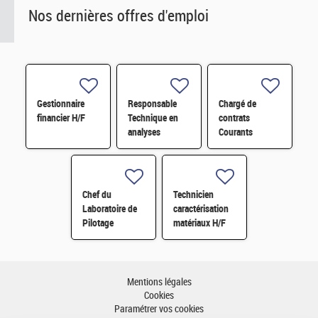
Nos dernières offres d'emploi
Gestionnaire
Responsable
Chargé de
financier H/F
Technique en
contrats
analyses
Courants
radiologiques
Faibles (CFA)
H/F
H/F
Chef du
Technicien
Laboratoire de
caractérisation
Pilotage
matériaux H/F
Intelligent des
Réseaux
Electriques
(LIRE) H/F
Mentions légales
Cookies
Paramétrer vos cookies