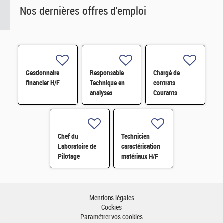
Nos dernières offres d'emploi
Gestionnaire
Responsable
Chargé de
financier H/F
Technique en
contrats
analyses
Courants
radiologiques
Faibles (CFA)
H/F
H/F
Chef du
Technicien
Laboratoire de
caractérisation
Pilotage
matériaux H/F
Intelligent des
Réseaux
Electriques
(LIRE) H/F
Mentions légales
Cookies
Paramétrer vos cookies