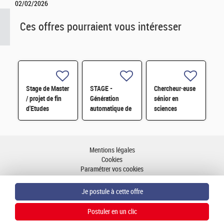
02/02/2026
Ces offres pourraient vous intéresser
Stage de Master
STAGE -
Chercheur·euse
/ projet de fin
Génération
sénior en
d'Etudes
automatique de
sciences
d'ingénieur H/F
microstructures
biomédicales et
granulaires H/F
génomique
humaine F/H
Mentions légales
Cookies
Paramétrer vos cookies
Accessibilité : partiellement conforme
Plan du site
Aller en haut