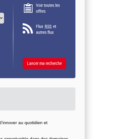
Voir toutes les
offres
Flux
RSS
et
autres flux
’innover au quotidien et
ses opportunités dans des domaines