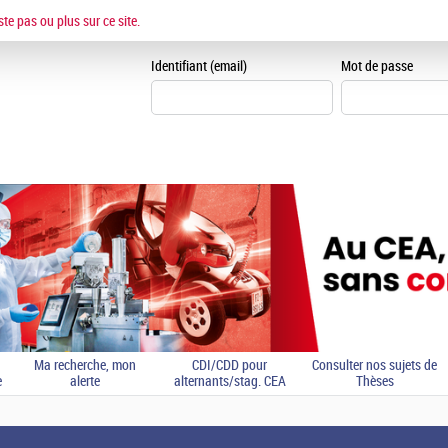
ESPACE CANDIDAT
ste pas ou plus sur ce site.
Je me crée un espace can
Identifiant (email)
Mot de passe
Ma recherche, mon
CDI/CDD pour
Consulter nos sujets de
e
alerte
alternants/stag. CEA
Thèses