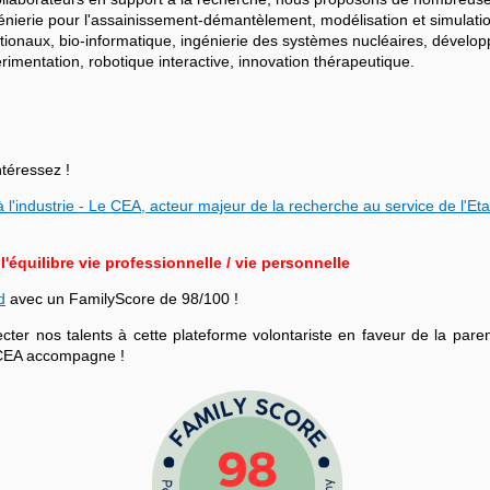
ngénierie pour l'assainissement-démantèlement, modélisation et simulati
ationaux, bio-informatique, ingénierie des systèmes nucléaires, dévelo
mentation, robotique interactive, innovation thérapeutique.
ntéressez !
 l'industrie - Le CEA, acteur majeur de la recherche au service de l'Eta
équilibre vie professionnelle / vie personnelle
d
avec un FamilyScore de 98/100 !
r nos talents à cette plateforme volontariste en faveur de la parenta
le CEA accompagne !