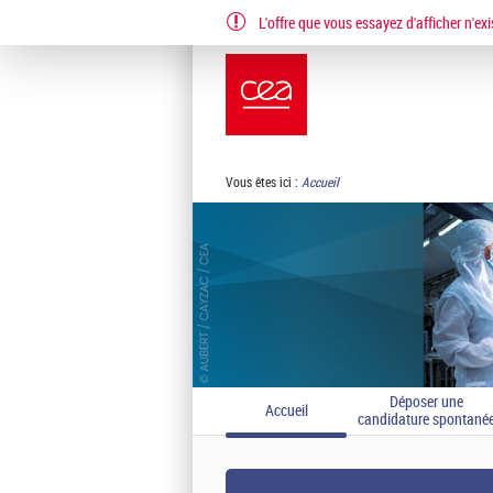
L'offre que vous essayez d'afficher n'exi
EN
FR
Vous êtes ici :
Accueil
Déposer une
Accueil
candidature spontané