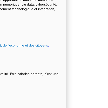
on numérique, big data, cybersécurité,
ppement technologique et intégration,
t, de l'économie et des citoyens
.
lité. Etre salariés parents, c’est une