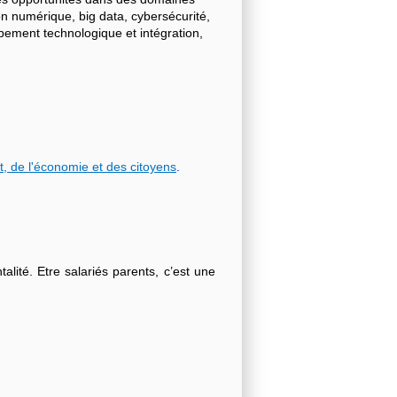
on numérique, big data, cybersécurité,
ppement technologique et intégration,
t, de l'économie et des citoyens
.
lité. Etre salariés parents, c’est une