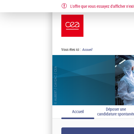
L'offre que vous essayez d'afficher n'exi
EN
FR
Vous êtes ici :
Accueil
Déposer une
Accueil
candidature spontané