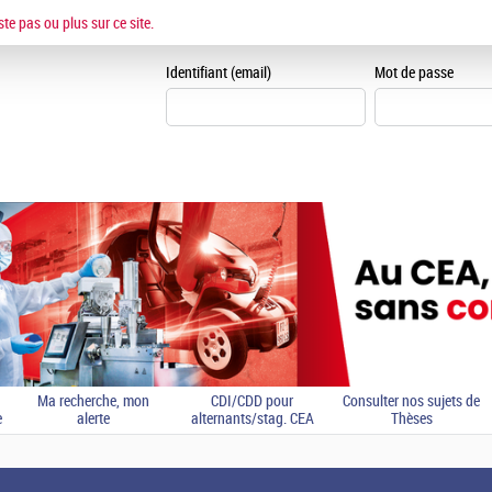
ESPACE CANDIDAT
ste pas ou plus sur ce site.
Je me crée un espace can
Identifiant (email)
Mot de passe
Ma recherche, mon
CDI/CDD pour
Consulter nos sujets de
e
alerte
alternants/stag. CEA
Thèses