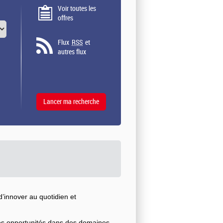
Voir toutes les
offres
Flux
RSS
et
autres flux
’innover au quotidien et
ses opportunités dans des domaines