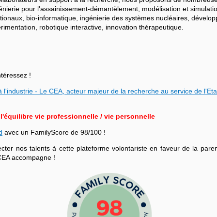
ngénierie pour l'assainissement-démantèlement, modélisation et simulati
ationaux, bio-informatique, ingénierie des systèmes nucléaires, dévelo
mentation, robotique interactive, innovation thérapeutique.
ntéressez !
 l'industrie - Le CEA, acteur majeur de la recherche au service de l'Eta
équilibre vie professionnelle / vie personnelle
d
avec un FamilyScore de 98/100 !
r nos talents à cette plateforme volontariste en faveur de la parenta
le CEA accompagne !