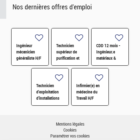
Nos dernières offres d'emploi
Ingénieur
Technicien
CDD 12 mois -
mécanicien
supérieur de
Ingénieur.e
généraliste H/F
purification et
matériaux &
fabrication en
soudage H/F
chaine blindée
H/F
Technicien
Infirmier(e) en
d'exploitation
médecine du
d'installations
Travail H/F
H/F
Mentions légales
Cookies
Paramétrer vos cookies