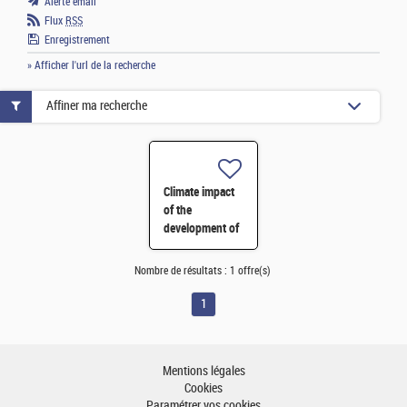
Alerte email
Flux
RSS
Enregistrement
» Afficher l'url de la recherche
Affiner ma recherche
Climate impact
of the
development of
methane and
hydrogen
Nombre de résultats :
1 offre(s)
pathways
towards 2050
1
H/F
Mentions légales
Cookies
Paramétrer vos cookies