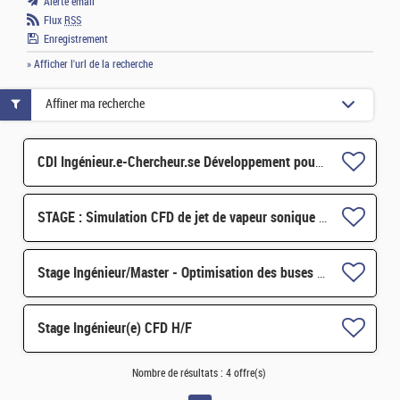
Alerte email
Flux
RSS
Enregistrement
» Afficher l'url de la recherche
Affiner ma recherche
CDI Ingénieur.e-Chercheur.se Développement pour TRIO-MC H/F
STAGE : Simulation CFD de jet de vapeur sonique (6mois / M2 ou 3ième année d'école d'ingénieur.e.s) H/F
Stage Ingénieur/Master - Optimisation des buses pour la découpe laser H/F H/F
Stage Ingénieur(e) CFD H/F
Nombre de résultats :
4 offre(s)