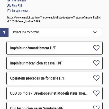
Alerte email
Flux
RSS
Enregistrement
https://www.emploi.cea.fr/offre-de-emploi/liste-toutes-offres.aspx?mode=list&lci
d=1036&facet_Profile=1899
Affiner ma recherche
Ingénieur démantèlement H/F
Ingénieur mécanicien et essai H/F
Opérateur procédés de fonderie H/F
CDD 36 mois - Développeur et Modélisateur Thermomécanique H/F
CDI Technicien.ne en Soudage H/F