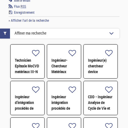
Alerte email
Flux
RSS
Enregistrement
» Afficher l'url de la recherche
Affiner ma recherche
Technicien
Ingénieur-
Ingénieur(e)
Epitaxie MoCVD
Chercheur
chercheur
matériaux III-N
Matériaux
device
H/F
Chalcogénures à
intégration H/F
Changement de
Phase pour
Dispositifs
Ingénieur
Ingénieur
CDD - Ingénieur
Mémoires,
d'intégration
intégration
Analyse de
Photoniques
procédés de
procédés de
Cycle de Vie et
fabrication de
fabrication de
éco-conception
composants de
dispositifs
de mémoires
puissance GaN
quantiques H/F
H/F