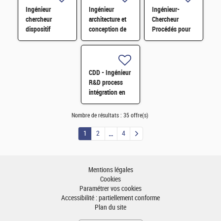
et SiC H/F
Ingénieur
Ingénieur
Ingénieur-
chercheur
architecture et
Chercheur
dispositif
conception de
Procédés pour
quantique H/F
circuits intégrés
le dépôt de
mixtes pour le
couches minces
traitement du
diélectriques
signal H/F
H/F
CDD - Ingénieur
R&D process
intégration en
microélectronique
H/F
Nombre de résultats :
35 offre(s)
1
2
4
Mentions légales
Cookies
Paramétrer vos cookies
Accessibilité : partiellement conforme
Plan du site