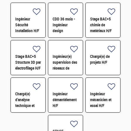
Ingénieur
CDD 36 mois -
Stage BAC+5
Sécurité
Ingénieur
chimie de
Installation H/F
design
matériaux H/F
photonique
quantique H/F
Stage BAC+5
Ingénieur(e)
Chargé(e) de
Structure 3D par
supervision des
projets H/F
électrofilage H/F
réseaux de
surveillance H/F
Chargé(e)
Ingénieur
Ingénieur
d'analyse
démantèlement
mécanicien et
technique et
H/F
essai H/F
financière des
contrats de
maintenance
électromécanique