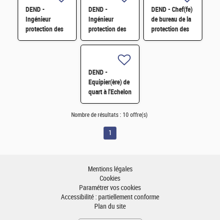
DEND -
DEND -
DEND - Chef(fe)
Ingénieur
Ingénieur
de bureau de la
protection des
protection des
protection des
installations
installations
installations de
nucléaires
nucléaires
l'amont du cycle
contre la
contre la
du combustible
malveillance H/F
malveillance H/F
H/F
DEND -
Equipier(ère) de
quart à l'Echelon
opérationnel
des transports
Nombre de résultats :
10 offre(s)
H/F
1
Mentions légales
Cookies
Paramétrer vos cookies
Accessibilité : partiellement conforme
Plan du site