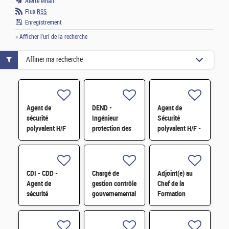
Alerte email
Flux
RSS
Enregistrement
» Afficher l'url de la recherche
Affiner ma recherche
Agent de
DEND -
Agent de
sécurité
Ingénieur
Sécurité
polyvalent H/F
protection des
polyvalent H/F -
installations
2026 -
nucléaires
Fontenay-aux-
contre la
Roses (92) et
malveillance H/F
Saclay (91) H/F
CDI - CDD -
Chargé de
Adjoint(e) au
Agent de
gestion contrôle
Chef de la
sécurité
gouvernemental
Formation
polyvalent H/F
(H/F) H/F
Locale de
Sécurité H/F