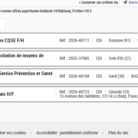
» Conserver ces critères via :
Alerte
te-toutes-offres.aspx?mode=list&lcid=1036&facet_Profile=1913
ire CQSE F/H
Réf. : 2026-40711
CDI
Essonne (91)
loitation de moyens de
Réf. : 2025-37965
CDI
Cote d'Or (21)
Service Prévention et Santé
Réf. : 2026-40168
CDI
Gard (30)
BAG
Réf. : 2026-40733
CDI
Gironde (33)
ais H/F
15 Avenue des Sablières, 33114 Le Barp, Franc
rer vos cookies
Accessibilité : partiellement conforme
Plan du site