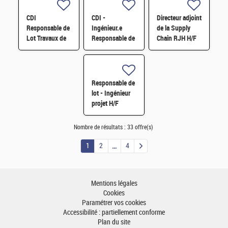
architecture de
calcul - CDI-
CDI
CDI -
Directeur adjoint
Paris-Saclay
Responsable de
Ingénieur.e
de la Supply
H/F
Lot Travaux de
Responsable de
Chain RJH H/F
Démantèlement
Lot traitement
- Projet EPOC
de déchets sans
H/F
filière immédiate
H/F
Responsable de
lot - Ingénieur
projet H/F
Nombre de résultats :
33 offre(s)
1
2
4
Mentions légales
Cookies
Paramétrer vos cookies
Accessibilité : partiellement conforme
Plan du site