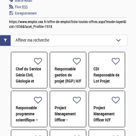
Alerte email
Flux
RSS
Enregistrement
https://www.emploi.cea.fr/offre-de-emploi/liste-toutes-offres.aspx?mode=layer&l
cid=1036&facet_Profile=1918
Affiner ma recherche
Chef du Service
Responsable
CDI
Génie Civil,
gestion de
Responsable de
Géologie et
projet (RGP) H/F
Lot Projet
Géotechnique
Bâtiment 18 H/F
(S3G) H/F
Responsable
Project
Project
programme
Management
Management
scientifique –
Officer -
Officer H/F
Systèmes
Référent Cost
embarqués et
Engineering H/F