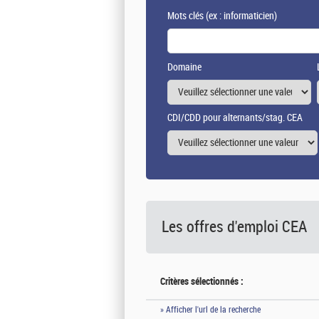
Mots clés
(ex : informaticien)
Domaine
CDI/CDD pour alternants/stag. CEA
Les offres d'emploi
CEA
Critères sélectionnés :
» Afficher l'url de la recherche