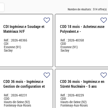
Nombre de résultats :
514 offre(s)
CDI Ingénieur.e Soudage et
CDD 18 mois - Acheteur.euse
Matériaux H/F
Polyvalent.e -
Approvisionneur.se de
Réf. : 2026-40365
Réf. : 2026-40358
l'Echelon Central H/F
CDI
CDD
Essonne (91)
Essonne (91)
Saclay
Saclay
CDD 36 mois - Ingénieur.e
CDD 36 mois - Ingénieur.e en
Gestion de configuration et
Sûreté Nucléaire - 5 ans
Pilotage de contrat
d'expérience H/F
Réf. : 2026-40231
Réf. : 2026-40229
Exploitation des INB
CDD
CDD
Hauts-de-Seine (92)
Hauts-de-Seine (92)
Fontenay-Aux-Roses
Fontenay-Aux-Roses