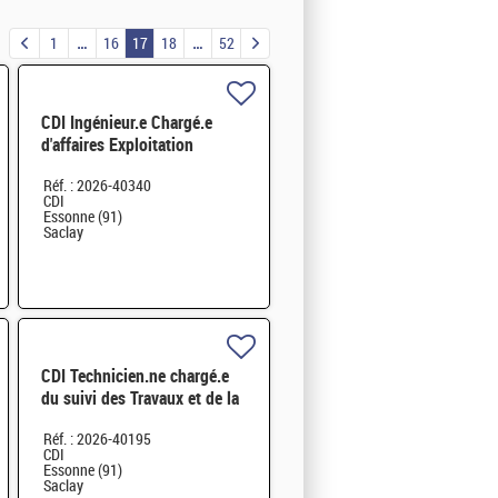
1
16
17
18
52
CDI Ingénieur.e Chargé.e
d'affaires Exploitation
Maintenance Travaux H/F
Réf. : 2026-40340
CDI
Essonne (91)
Saclay
CDI Technicien.ne chargé.e
du suivi des Travaux et de la
maintenance de l'INB35 H/F
Réf. : 2026-40195
CDI
Essonne (91)
Saclay