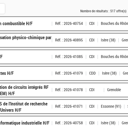
Nombre de résultats :
517 offre(s)
on combustible H/F
Réf. : 2026-40754
CDI
Bouches du Rhôn
isation physico-chimique par
Réf. : 2026-40895
CDI
Isère (38)
Gre
/F
Réf. : 2026-41085
CDI
Bouches du Rhôn
tes H/F
Réf. : 2026-41079
CDD
Isère (38)
Gre
ion de circuits intégrés RF
Réf. : 2026-41078
CDI
Grenoble
FEM) H/F
S de l'Institut de recherche
Réf. : 2026-41071
CDI
Essonne (91)
'Univers H/F
formatique industrielle H/F
Réf. : 2026-40758
CDI
Isère (38)
Gre