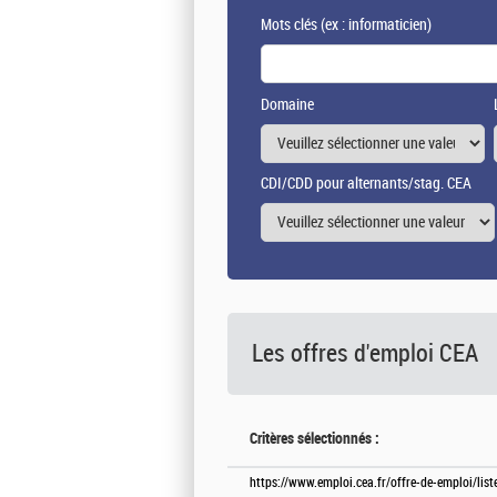
Mots clés
(ex : informaticien)
Domaine
CDI/CDD pour alternants/stag. CEA
Les offres d'emploi
CEA
Critères sélectionnés :
https://www.emploi.cea.fr/offre-de-emploi/lis