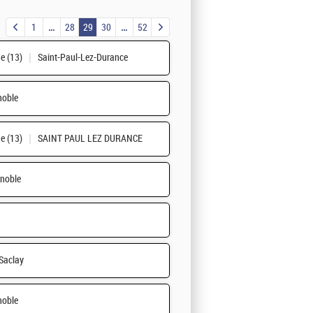
1
28
29
30
52
e (13)
Saint-Paul-Lez-Durance
noble
e (13)
SAINT PAUL LEZ DURANCE
noble
Saclay
noble