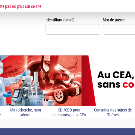
ESPACE CANDIDAT
ste pas ou plus sur ce site.
Je me crée un espace can
Identifiant (email)
Mot de passe
Ma recherche, mon
CDI/CDD pour
Consulter nos sujets de
e
alerte
alternants/stag. CEA
Thèses