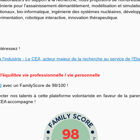
ngénierie pour l'assainissement-démantèlement, modélisation et simulati
ationaux, bio-informatique, ingénierie des systèmes nucléaires, dévelo
mentation, robotique interactive, innovation thérapeutique.
ntéressez !
 l'industrie - Le CEA, acteur majeur de la recherche au service de l'Eta
équilibre vie professionnelle / vie personnelle
d
avec un FamilyScore de 98/100 !
r nos talents à cette plateforme volontariste en faveur de la parenta
le CEA accompagne !