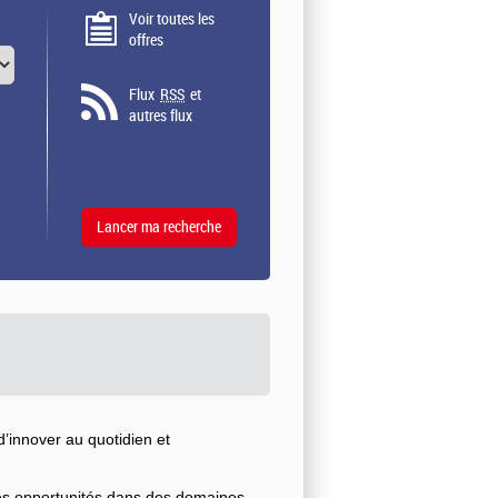
Voir toutes les
offres
Flux
RSS
et
autres flux
’innover au quotidien et
ses opportunités dans des domaines