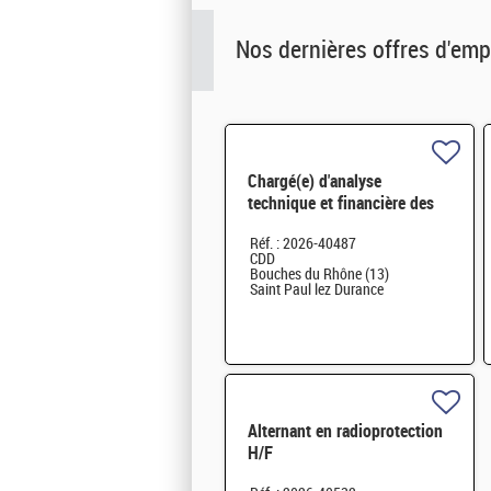
Nos dernières offres d'emp
Chargé(e) d'analyse
technique et financière des
contrats de maintenance
Réf. : 2026-40487
électromécanique H/F
CDD
Bouches du Rhône (13)
Saint Paul lez Durance
Alternant en radioprotection
H/F