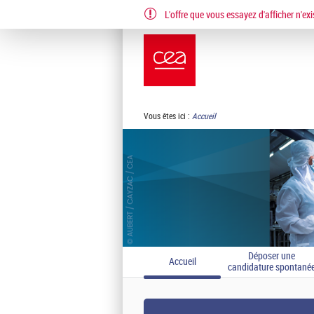
L'offre que vous essayez d'afficher n'exi
EN
FR
Vous êtes ici :
Accueil
Déposer une
Accueil
candidature spontané