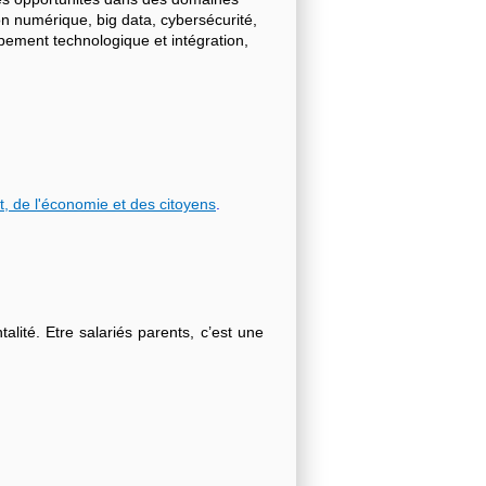
on numérique, big data, cybersécurité,
ppement technologique et intégration,
t, de l'économie et des citoyens
.
lité. Etre salariés parents, c’est une