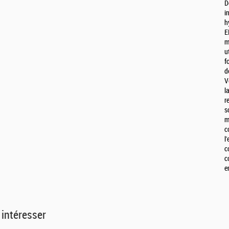
D
i
h
E
m
u
f
d
V
l
r
s
m
c
l
c
c
e
 intéresser