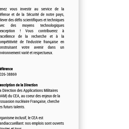
enez vous investir au service de la
éfense et de la Sécurité de notre pays,
elever des défis scientifiques et techniques
vec des moyens technologiques
'exception ! Vous contribuerez à
'excellence de la recherche et à la
ompétitivité de l'industrie française en
onstruisant votre avenir dans un
nvironnement varié et respectueux.
éférence
026-38869
escription de la Direction
a Direction des Applications Militaires
DAM) du CEA, au coeur des enjeux de la
issuasion nucléaire Française, cherche
es futurs talents.
rganisme inclusif, le CEA est
andiaccueillant: nos emplois sont ouverts
 toutes et tous.