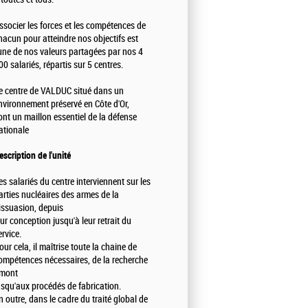
ssocier les forces et les compétences de
hacun pour atteindre nos objectifs est
'une de nos valeurs partagées par nos 4
00 salariés, répartis sur 5 centres.
e centre de VALDUC situé dans un
nvironnement préservé en Côte d'Or,
ont un maillon essentiel de la défense
ationale
escription de l'unité
es salariés du centre interviennent sur les
arties nucléaires des armes de la
issuasion, depuis
eur conception jusqu'à leur retrait du
ervice.
our cela, il maîtrise toute la chaine de
ompétences nécessaires, de la recherche
mont
usqu'aux procédés de fabrication.
n outre, dans le cadre du traité global de