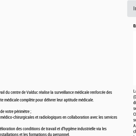
I
E
L
vail du centre de Valduc réalise la surveillance médicale renforcée des
(
ite médicale complète pour délivrer leur aptitude médicale.
d
s
 de votre périmètre ;
C
 médico-chirurgicales et radiologiques en collaboration avec les services
s
A
ioration des conditions de travail et d’hygiène industrielle via les
c
installations et les formations du personnel.