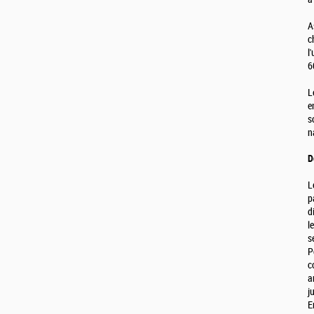
A
c
l
6
L
e
s
n
D
L
p
d
l
s
P
c
a
j
E