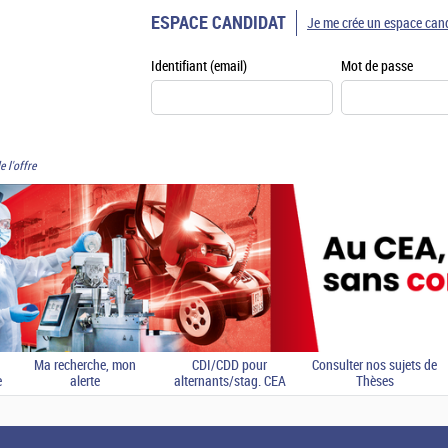
ESPACE CANDIDAT
Je me crée un espace can
Identifiant (email)
Mot de passe
e l'offre
Ma recherche, mon
CDI/CDD pour
Consulter nos sujets de
e
alerte
alternants/stag. CEA
Thèses