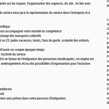
l
riés sur les risques, l'organisation des urgences, du site , en lien avec
6
du service ainsi qu'à la représentation du service dans l'entreprise et à
L
s
ntifique
C
pour accompagner votre montée en compétence
d
charge des transports collectifs
L
n CE (aides vacances, loisirs, frais de garde, scolarité des enfants,
p
d
 d’ouvrir un compte épargne temps
l
'activité du service
P
A en faveur de l'intégration des personnes handicapées, cet emploi est
c
s aménagements et/ou des possibilités d'organisation pour l'inclusion
a
E
D
i
h
E
 médecine
m
vail
s
on sera prévue dans votre parcours d’intégration.
d