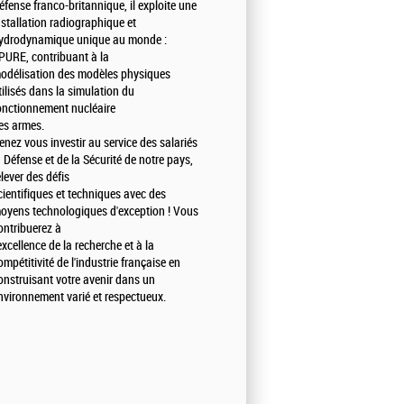
éfense franco-britannique, il exploite une
nstallation radiographique et
ydrodynamique unique au monde :
PURE, contribuant à la
odélisation des modèles physiques
tilisés dans la simulation du
onctionnement nucléaire
es armes.
enez vous investir au service des salariés
a Défense et de la Sécurité de notre pays,
elever des défis
cientifiques et techniques avec des
oyens technologiques d'exception ! Vous
ontribuerez à
'excellence de la recherche et à la
ompétitivité de l'industrie française en
onstruisant votre avenir dans un
nvironnement varié et respectueux.