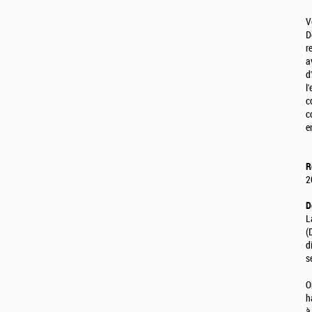
V
D
r
a
d
l
c
c
e
R
2
D
L
(
d
s
O
h
à