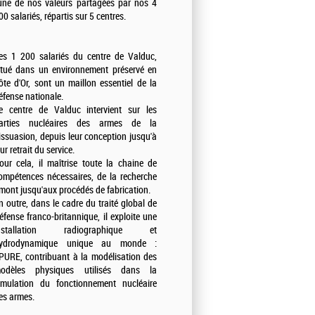
'une de nos valeurs partagées par nos 4
00 salariés, répartis sur 5 centres.
es 1 200 salariés du centre de Valduc,
itué dans un environnement préservé en
ôte d'Or, sont un maillon essentiel de la
éfense nationale.
e centre de Valduc intervient sur les
arties nucléaires des armes de la
issuasion, depuis leur conception jusqu'à
eur retrait du service.
our cela, il maîtrise toute la chaine de
ompétences nécessaires, de la recherche
mont jusqu'aux procédés de fabrication.
n outre, dans le cadre du traité global de
éfense franco-britannique, il exploite une
nstallation radiographique et
ydrodynamique unique au monde :
PURE, contribuant à la modélisation des
odèles physiques utilisés dans la
imulation du fonctionnement nucléaire
es armes.