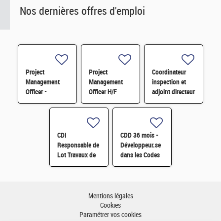
Nos dernières offres d'emploi
Project
Project
Coordinateur
Management
Management
inspection et
Officer -
Officer H/F
adjoint directeur
Référent Cost
qualité/inspection
Engineering H/F
– Projet RJH
H/F
CDI
CDD 36 mois -
Responsable de
Développeur.se
Lot Travaux de
dans les Codes
Démantèlement
de Traitement
- Projet EPOC
des Données
H/F
Nucléaires et
Monte-Carlo H/F
Mentions légales
Cookies
Paramétrer vos cookies