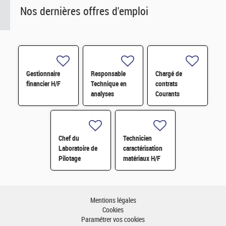
Nos dernières offres d'emploi
Gestionnaire
Responsable
Chargé de
financier H/F
Technique en
contrats
analyses
Courants
radiologiques
Faibles (CFA)
H/F
H/F
Chef du
Technicien
Laboratoire de
caractérisation
Pilotage
matériaux H/F
Intelligent des
Réseaux
Electriques
(LIRE) H/F
Mentions légales
Cookies
Paramétrer vos cookies