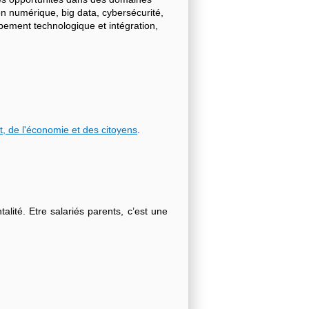
on numérique, big data, cybersécurité,
ppement technologique et intégration,
t, de l'économie et des citoyens
.
lité. Etre salariés parents, c’est une