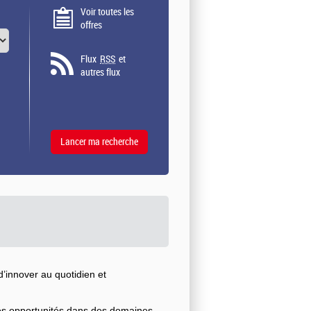
Voir toutes les
offres
Flux
RSS
et
autres flux
’innover au quotidien et
ses opportunités dans des domaines