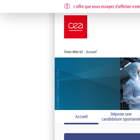
L'offre que vous essayez d'afficher n'exi
EN
FR
Vous êtes ici :
Accueil
Déposer une
Accueil
candidature spontané