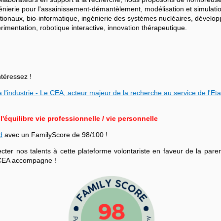
ngénierie pour l'assainissement-démantèlement, modélisation et simulati
ationaux, bio-informatique, ingénierie des systèmes nucléaires, dévelo
mentation, robotique interactive, innovation thérapeutique.
ntéressez !
 l'industrie - Le CEA, acteur majeur de la recherche au service de l'Eta
équilibre vie professionnelle / vie personnelle
d
avec un FamilyScore de 98/100 !
r nos talents à cette plateforme volontariste en faveur de la parenta
le CEA accompagne !