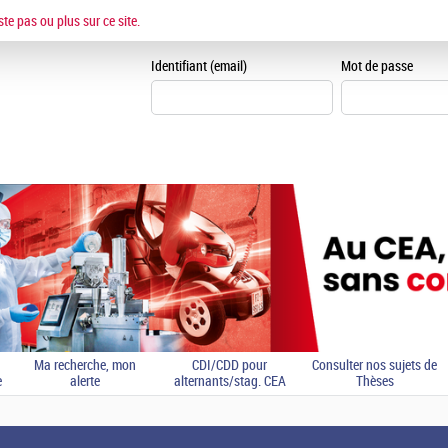
ESPACE CANDIDAT
ste pas ou plus sur ce site.
Je me crée un espace can
Identifiant (email)
Mot de passe
Ma recherche, mon
CDI/CDD pour
Consulter nos sujets de
e
alerte
alternants/stag. CEA
Thèses