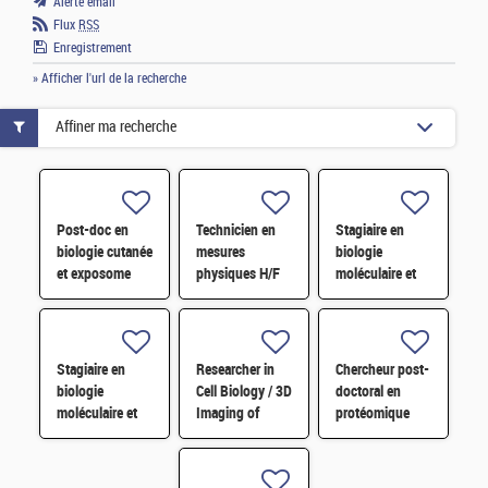
Alerte email
Flux
RSS
Enregistrement
» Afficher l'url de la recherche
Affiner ma recherche
Post-doc en
Technicien en
Stagiaire en
biologie cutanée
mesures
biologie
et exposome
physiques H/F
moléculaire et
H/F
microbiologie
H/F Février
2027
Stagiaire en
Researcher in
Chercheur post-
biologie
Cell Biology / 3D
doctoral en
moléculaire et
Imaging of
protéomique
microbiologie
Photosymbiosis
H/F
H/F Octobre
(M/F)
2027